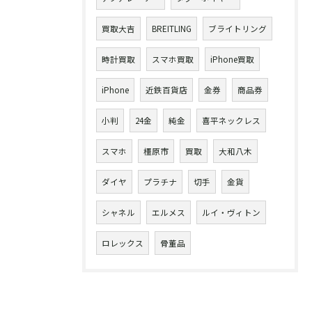
買取大吉
BREITLING
ブライトリング
時計買取
スマホ買取
iPhone買取
iPhone
近鉄百貨店
金券
商品券
小判
24金
純金
喜平ネックレス
スマホ
橿原市
買取
大和八木
ダイヤ
プラチナ
切手
金貨
シャネル
エルメス
ルイ・ヴィトン
ロレックス
骨董品