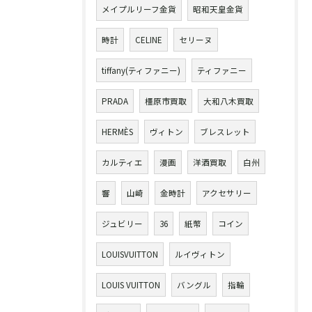
メイプルリーフ金貨
昭和天皇金貨
時計
CELINE
セリーヌ
tiffany(ティファニー)
ティファニー
PRADA
橿原市買取
大和八木買取
HERMÈS
ヴィトン
ブレスレット
カルティエ
漫画
洋酒買取
白州
響
山崎
金時計
アクセサリー
ジュビリー
36
紙幣
コイン
LOUISVUITTON
ルイヴィトン
LOUIS VUITTON
バングル
指輪