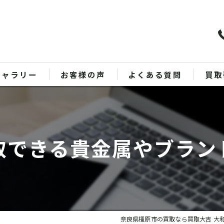
ギャラリー
お客様の声
よくある質問
買取
バッ
ブラ
取できる貴金属やブラン
貴金
時計
金
奈良県橿原市の買取なら買取大吉 大