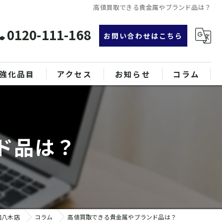
高値買取できる貴金属やブランド品は？
0120-111-168
お問い合わせはこちら
強化品目
アクセス
お知らせ
コラム
グ
漫画特集
ンド品
ド品は？
属
和八木店
コラム
高値買取できる貴金属やブランド品は？