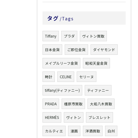
タグ
Tags
Tiffany
プラダ
ヴィトン買取
日本金貨
ご即位金貨
ダイヤモンド
メイプルリーフ金貨
昭和天皇金貨
時計
CELINE
セリーヌ
tiffany(ティファニー)
ティファニー
PRADA
橿原市買取
大和八木買取
HERMÈS
ヴィトン
ブレスレット
カルティエ
漫画
洋酒買取
白州