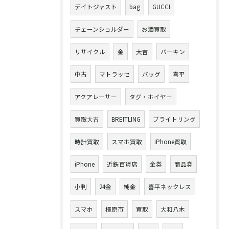
デイトジャスト
bag
GUCCI
チェーンショルダー
お酒買取
リサイクル
金
大吉
バーキン
中古
マトラッセ
バッグ
喜平
アクアレーサー
タグ・ホイヤー
買取大吉
BREITLING
ブライトリング
時計買取
スマホ買取
iPhone買取
iPhone
近鉄百貨店
金券
商品券
小判
24金
純金
喜平ネックレス
スマホ
橿原市
買取
大和八木