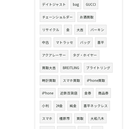
デイトジャスト
bag
GUCCI
チェーンショルダー
お酒買取
リサイクル
金
大吉
バーキン
中古
マトラッセ
バッグ
喜平
アクアレーサー
タグ・ホイヤー
買取大吉
BREITLING
ブライトリング
時計買取
スマホ買取
iPhone買取
iPhone
近鉄百貨店
金券
商品券
小判
24金
純金
喜平ネックレス
スマホ
橿原市
買取
大和八木