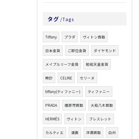
タグ
Tags
Tiffany
プラダ
ヴィトン買取
日本金貨
ご即位金貨
ダイヤモンド
メイプルリーフ金貨
昭和天皇金貨
時計
CELINE
セリーヌ
tiffany(ティファニー)
ティファニー
PRADA
橿原市買取
大和八木買取
HERMÈS
ヴィトン
ブレスレット
カルティエ
漫画
洋酒買取
白州