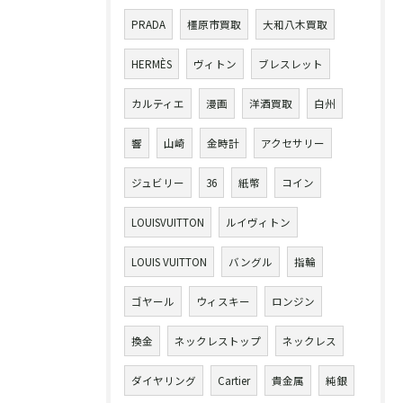
PRADA
橿原市買取
大和八木買取
HERMÈS
ヴィトン
ブレスレット
カルティエ
漫画
洋酒買取
白州
響
山崎
金時計
アクセサリー
ジュビリー
36
紙幣
コイン
LOUISVUITTON
ルイヴィトン
LOUIS VUITTON
バングル
指輪
ゴヤール
ウィスキー
ロンジン
換金
ネックレストップ
ネックレス
ダイヤリング
Cartier
貴金属
純銀