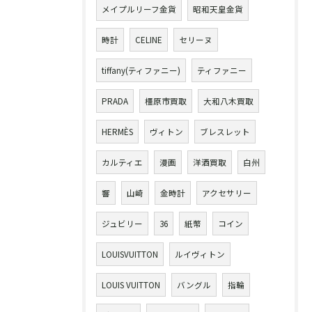
メイプルリーフ金貨
昭和天皇金貨
時計
CELINE
セリーヌ
tiffany(ティファニー)
ティファニー
PRADA
橿原市買取
大和八木買取
HERMÈS
ヴィトン
ブレスレット
カルティエ
漫画
洋酒買取
白州
響
山崎
金時計
アクセサリー
ジュビリー
36
紙幣
コイン
LOUISVUITTON
ルイヴィトン
LOUIS VUITTON
バングル
指輪