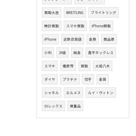
買取大吉
BREITLING
ブライトリング
時計買取
スマホ買取
iPhone買取
iPhone
近鉄百貨店
金券
商品券
小判
24金
純金
喜平ネックレス
スマホ
橿原市
買取
大和八木
ダイヤ
プラチナ
切手
金貨
シャネル
エルメス
ルイ・ヴィトン
ロレックス
骨董品