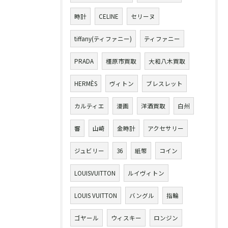
時計
CELINE
セリーヌ
tiffany(ティファニー)
ティファニー
PRADA
橿原市買取
大和八木買取
HERMÈS
ヴィトン
ブレスレット
カルティエ
漫画
洋酒買取
白州
響
山崎
金時計
アクセサリー
ジュビリー
36
紙幣
コイン
LOUISVUITTON
ルイヴィトン
LOUIS VUITTON
バングル
指輪
ゴヤール
ウィスキー
ロンジン