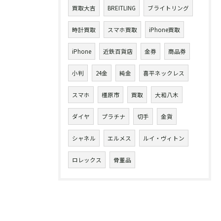
買取大吉
BREITLING
ブライトリング
時計買取
スマホ買取
iPhone買取
iPhone
近鉄百貨店
金券
商品券
小判
24金
純金
喜平ネックレス
スマホ
橿原市
買取
大和八木
ダイヤ
プラチナ
切手
金貨
シャネル
エルメス
ルイ・ヴィトン
ロレックス
骨董品