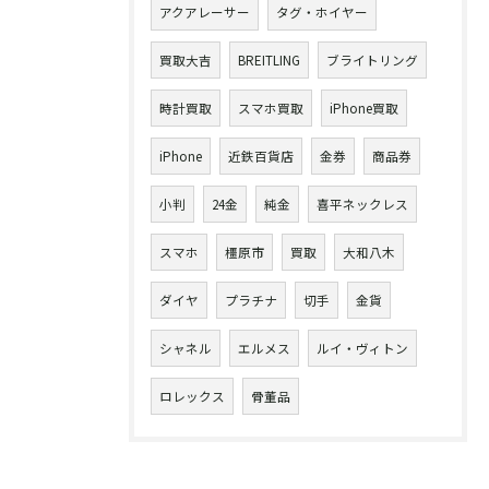
アクアレーサー
タグ・ホイヤー
買取大吉
BREITLING
ブライトリング
時計買取
スマホ買取
iPhone買取
iPhone
近鉄百貨店
金券
商品券
小判
24金
純金
喜平ネックレス
スマホ
橿原市
買取
大和八木
ダイヤ
プラチナ
切手
金貨
シャネル
エルメス
ルイ・ヴィトン
ロレックス
骨董品