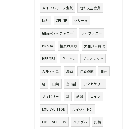
メイプルリーフ金貨
昭和天皇金貨
時計
CELINE
セリーヌ
tiffany(ティファニー)
ティファニー
PRADA
橿原市買取
大和八木買取
HERMÈS
ヴィトン
ブレスレット
カルティエ
漫画
洋酒買取
白州
響
山崎
金時計
アクセサリー
ジュビリー
36
紙幣
コイン
LOUISVUITTON
ルイヴィトン
LOUIS VUITTON
バングル
指輪