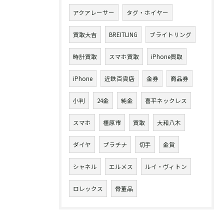
アクアレーサー
タグ・ホイヤー
買取大吉
BREITLING
ブライトリング
時計買取
スマホ買取
iPhone買取
iPhone
近鉄百貨店
金券
商品券
小判
24金
純金
喜平ネックレス
スマホ
橿原市
買取
大和八木
ダイヤ
プラチナ
切手
金貨
シャネル
エルメス
ルイ・ヴィトン
ロレックス
骨董品