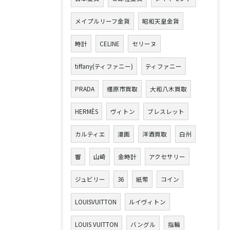
メイプルリーフ金貨
昭和天皇金貨
時計
CELINE
セリーヌ
tiffany(ティファニー)
ティファニー
PRADA
橿原市買取
大和八木買取
HERMÈS
ヴィトン
ブレスレット
カルティエ
漫画
洋酒買取
白州
響
山崎
金時計
アクセサリー
ジュビリー
36
紙幣
コイン
LOUISVUITTON
ルイヴィトン
LOUIS VUITTON
バングル
指輪