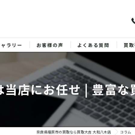
ギャラリー
お客様の声
よくある質問
買取
バッ
ブラ
当店にお任せ | 豊富
貴金
時計
金
奈良県橿原市の買取なら買取大吉 大和八木店
コラム