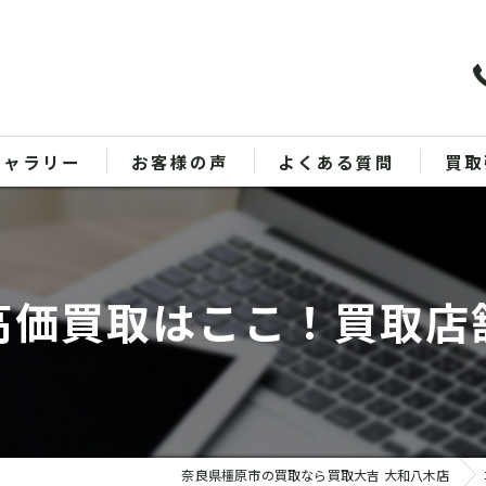
ギャラリー
お客様の声
よくある質問
買取
バッ
ブラ
高価買取はここ！買取店
貴金
時計
金
奈良県橿原市の買取なら買取大吉 大和八木店