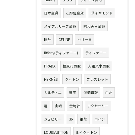
日本金貨
ご即位金貨
ダイヤモンド
メイプルリーフ金貨
昭和天皇金貨
時計
CELINE
セリーヌ
tiffany(ティファニー)
ティファニー
PRADA
橿原市買取
大和八木買取
HERMÈS
ヴィトン
ブレスレット
カルティエ
漫画
洋酒買取
白州
響
山崎
金時計
アクセサリー
ジュビリー
36
紙幣
コイン
LOUISVUITTON
ルイヴィトン