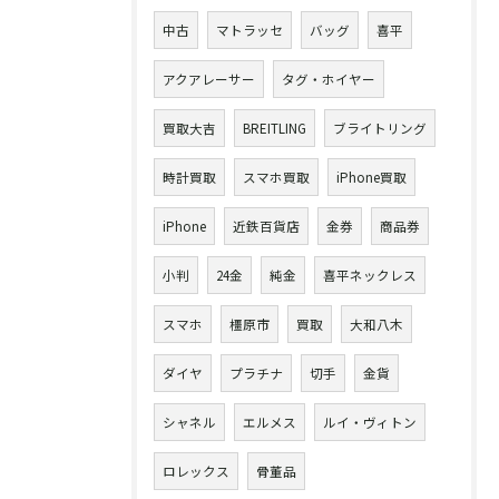
中古
マトラッセ
バッグ
喜平
アクアレーサー
タグ・ホイヤー
買取大吉
BREITLING
ブライトリング
時計買取
スマホ買取
iPhone買取
iPhone
近鉄百貨店
金券
商品券
小判
24金
純金
喜平ネックレス
スマホ
橿原市
買取
大和八木
ダイヤ
プラチナ
切手
金貨
シャネル
エルメス
ルイ・ヴィトン
ロレックス
骨董品