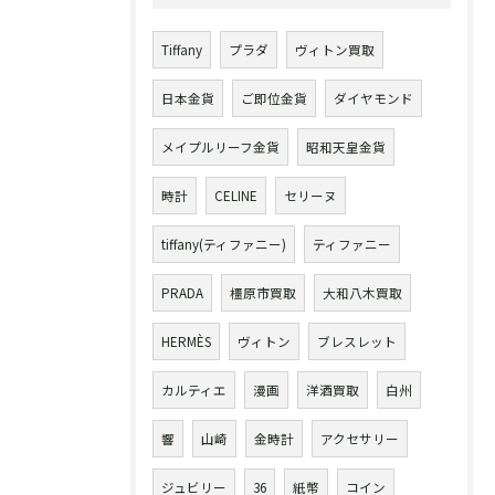
Tiffany
プラダ
ヴィトン買取
日本金貨
ご即位金貨
ダイヤモンド
メイプルリーフ金貨
昭和天皇金貨
時計
CELINE
セリーヌ
tiffany(ティファニー)
ティファニー
PRADA
橿原市買取
大和八木買取
HERMÈS
ヴィトン
ブレスレット
カルティエ
漫画
洋酒買取
白州
響
山崎
金時計
アクセサリー
ジュビリー
36
紙幣
コイン