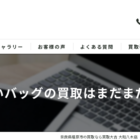
ギャラリー
お客様の声
よくある質問
買取
バッ
ブラ
いバッグの買取はまだま
貴金
時計
金
奈良県橿原市の買取なら買取大吉 大和八木店