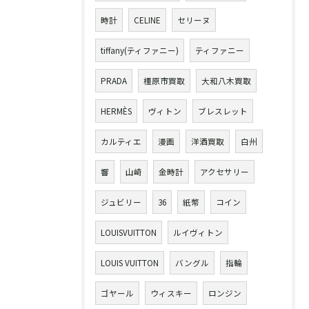
時計
CELINE
セリーヌ
tiffany(ティファニー)
ティファニー
PRADA
橿原市買取
大和八木買取
HERMÈS
ヴィトン
ブレスレット
カルティエ
漫画
洋酒買取
白州
響
山崎
金時計
アクセサリー
ジュビリー
36
紙幣
コイン
LOUISVUITTON
ルイヴィトン
LOUIS VUITTON
バングル
指輪
ゴヤール
ウィスキー
ロンジン