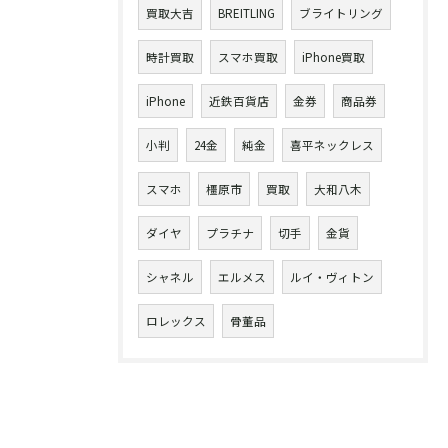
買取大吉
BREITLING
ブライトリング
時計買取
スマホ買取
iPhone買取
iPhone
近鉄百貨店
金券
商品券
小判
24金
純金
喜平ネックレス
スマホ
橿原市
買取
大和八木
ダイヤ
プラチナ
切手
金貨
シャネル
エルメス
ルイ・ヴィトン
ロレックス
骨董品