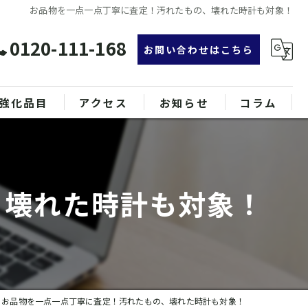
お品物を一点一点丁寧に査定！汚れたもの、壊れた時計も対象！
0120-111-168
お問い合わせはこちら
強化品目
アクセス
お知らせ
コラム
グ
漫画特集
ンド品
、壊れた時計も対象！
属
お品物を一点一点丁寧に査定！汚れたもの、壊れた時計も対象！