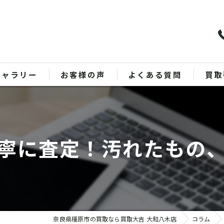
ギャラリー
お客様の声
よくある質問
買取
バッ
ブラ
寧に査定！汚れたもの
貴金
時計
金
奈良県橿原市の買取なら買取大吉 大和八木店
コラム