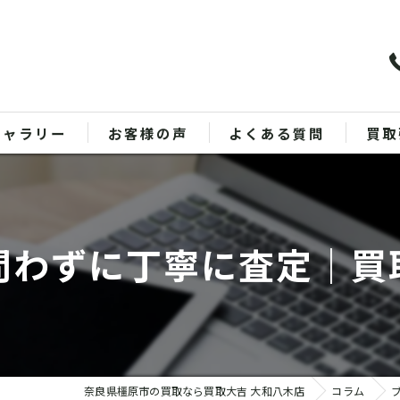
ギャラリー
お客様の声
よくある質問
買取
バッ
ブラ
問わずに丁寧に査定｜買
貴金
時計
金
奈良県橿原市の買取なら買取大吉 大和八木店
コラム