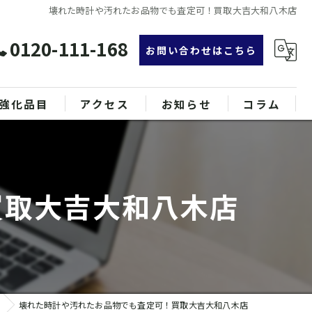
壊れた時計や汚れたお品物でも査定可！買取大吉大和八木店
0120-111-168
お問い合わせはこちら
強化品目
アクセス
お知らせ
コラム
グ
漫画特集
ンド品
買取大吉大和八木店
属
壊れた時計や汚れたお品物でも査定可！買取大吉大和八木店