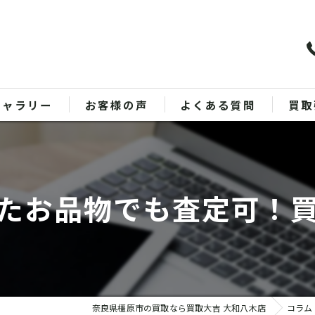
ギャラリー
お客様の声
よくある質問
買取
バッ
ブラ
たお品物でも査定可！
貴金
時計
金
奈良県橿原市の買取なら買取大吉 大和八木店
コラム