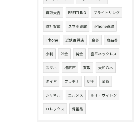
買取大吉
BREITLING
ブライトリング
時計買取
スマホ買取
iPhone買取
iPhone
近鉄百貨店
金券
商品券
小判
24金
純金
喜平ネックレス
スマホ
橿原市
買取
大和八木
ダイヤ
プラチナ
切手
金貨
シャネル
エルメス
ルイ・ヴィトン
ロレックス
骨董品