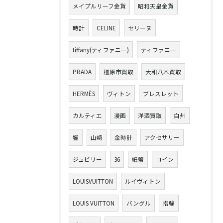
メイプルリーフ金貨
昭和天皇金貨
時計
CELINE
セリーヌ
tiffany(ティファニー)
ティファニー
PRADA
橿原市買取
大和八木買取
HERMÈS
ヴィトン
ブレスレット
カルティエ
漫画
洋酒買取
白州
響
山崎
金時計
アクセサリー
ジュビリー
36
紙幣
コイン
LOUISVUITTON
ルイヴィトン
LOUIS VUITTON
バングル
指輪