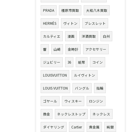
PRADA
橿原市買取
大和八木買取
HERMÈS
ヴィトン
ブレスレット
カルティエ
漫画
洋酒買取
白州
響
山崎
金時計
アクセサリー
ジュビリー
36
紙幣
コイン
LOUISVUITTON
ルイヴィトン
LOUIS VUITTON
バングル
指輪
ゴヤール
ウィスキー
ロンジン
換金
ネックレストップ
ネックレス
ダイヤリング
Cartier
貴金属
純銀