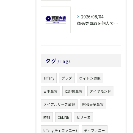
2026/08/04
商品券買取を個人で利用する際の奈良県橿原市で知っておきたい高換金ポイント
タグ
Tags
Tiffany
プラダ
ヴィトン買取
日本金貨
ご即位金貨
ダイヤモンド
メイプルリーフ金貨
昭和天皇金貨
時計
CELINE
セリーヌ
tiffany(ティファニー)
ティファニー