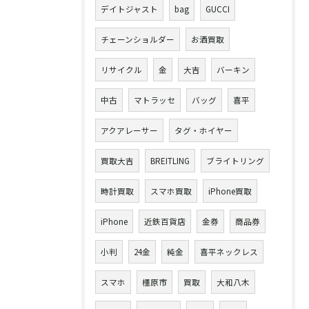
デイトジャスト
bag
GUCCI
チェーンショルダー
お酒買取
リサイクル
金
大吉
バーキン
中古
マトラッセ
バッグ
喜平
アクアレーサー
タグ・ホイヤー
買取大吉
BREITLING
ブライトリング
時計買取
スマホ買取
iPhone買取
iPhone
近鉄百貨店
金券
商品券
小判
24金
純金
喜平ネックレス
スマホ
橿原市
買取
大和八木