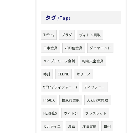
タグ
Tags
Tiffany
プラダ
ヴィトン買取
日本金貨
ご即位金貨
ダイヤモンド
メイプルリーフ金貨
昭和天皇金貨
時計
CELINE
セリーヌ
tiffany(ティファニー)
ティファニー
PRADA
橿原市買取
大和八木買取
HERMÈS
ヴィトン
ブレスレット
カルティエ
漫画
洋酒買取
白州