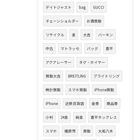
デイトジャスト
bag
GUCCI
チェーンショルダー
お酒買取
リサイクル
金
大吉
バーキン
中古
マトラッセ
バッグ
喜平
アクアレーサー
タグ・ホイヤー
買取大吉
BREITLING
ブライトリング
時計買取
スマホ買取
iPhone買取
iPhone
近鉄百貨店
金券
商品券
小判
24金
純金
喜平ネックレス
スマホ
橿原市
買取
大和八木