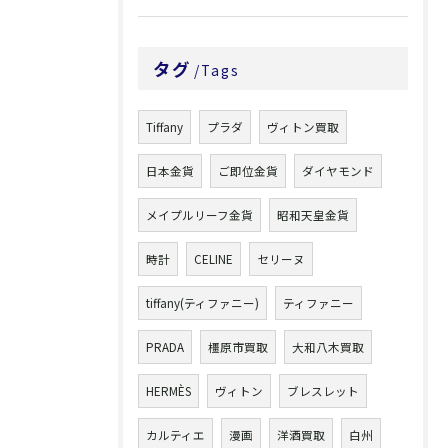
タグ
Tags
Tiffany
プラダ
ヴィトン買取
日本金貨
ご即位金貨
ダイヤモンド
メイプルリーフ金貨
昭和天皇金貨
時計
CELINE
セリーヌ
tiffany(ティファニー)
ティファニー
PRADA
橿原市買取
大和八木買取
HERMÈS
ヴィトン
ブレスレット
カルティエ
漫画
洋酒買取
白州