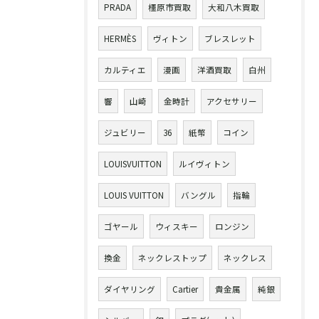
PRADA
橿原市買取
大和八木買取
HERMÈS
ヴィトン
ブレスレット
カルティエ
漫画
洋酒買取
白州
響
山崎
金時計
アクセサリー
ジュビリー
36
紙幣
コイン
LOUISVUITTON
ルイヴィトン
LOUIS VUITTON
バングル
指輪
ゴヤール
ウィスキー
ロンジン
換金
ネックレストップ
ネックレス
ダイヤリング
Cartier
貴金属
純銀