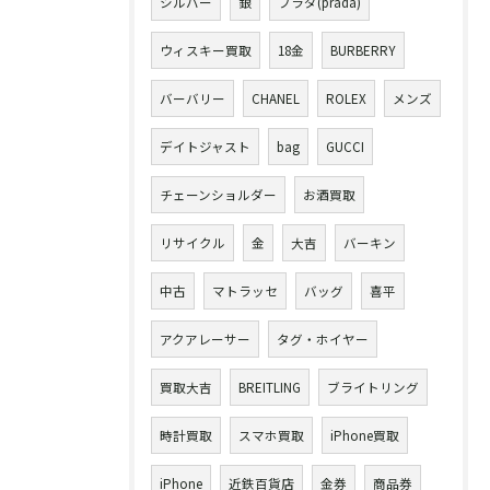
シルバー
銀
プラダ(prada)
ウィスキー買取
18金
BURBERRY
バーバリー
CHANEL
ROLEX
メンズ
デイトジャスト
bag
GUCCI
チェーンショルダー
お酒買取
リサイクル
金
大吉
バーキン
中古
マトラッセ
バッグ
喜平
アクアレーサー
タグ・ホイヤー
買取大吉
BREITLING
ブライトリング
時計買取
スマホ買取
iPhone買取
iPhone
近鉄百貨店
金券
商品券