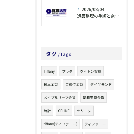
2026/08/04
遺品整理の手順と奈良県橿原市で無駄なく片付ける方法とごみ処分ポイント
タグ
Tags
Tiffany
プラダ
ヴィトン買取
日本金貨
ご即位金貨
ダイヤモンド
メイプルリーフ金貨
昭和天皇金貨
時計
CELINE
セリーヌ
tiffany(ティファニー)
ティファニー