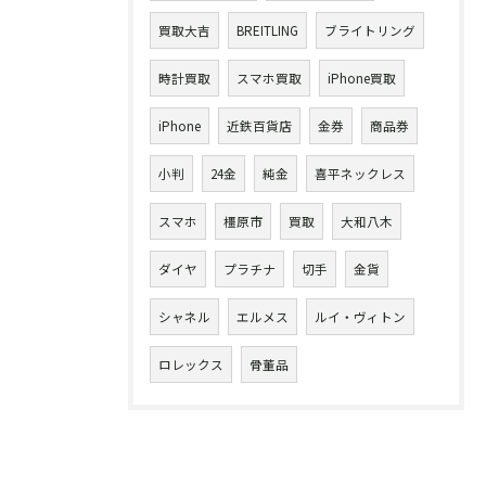
買取大吉
BREITLING
ブライトリング
時計買取
スマホ買取
iPhone買取
iPhone
近鉄百貨店
金券
商品券
小判
24金
純金
喜平ネックレス
スマホ
橿原市
買取
大和八木
ダイヤ
プラチナ
切手
金貨
シャネル
エルメス
ルイ・ヴィトン
ロレックス
骨董品