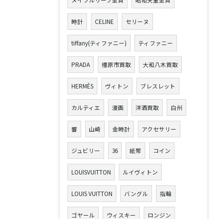
メイプルリーフ金貨
昭和天皇金貨
時計
CELINE
セリーヌ
tiffany(ティファニー)
ティファニー
PRADA
橿原市買取
大和八木買取
HERMÈS
ヴィトン
ブレスレット
カルティエ
漫画
洋酒買取
白州
響
山崎
金時計
アクセサリー
ジュビリー
36
紙幣
コイン
LOUISVUITTON
ルイヴィトン
LOUIS VUITTON
バングル
指輪
ゴヤール
ウィスキー
ロンジン