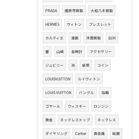
PRADA
橿原市買取
大和八木買取
HERMÈS
ヴィトン
ブレスレット
カルティエ
漫画
洋酒買取
白州
響
山崎
金時計
アクセサリー
ジュビリー
36
紙幣
コイン
LOUISVUITTON
ルイヴィトン
LOUIS VUITTON
バングル
指輪
ゴヤール
ウィスキー
ロンジン
換金
ネックレストップ
ネックレス
ダイヤリング
Cartier
貴金属
純銀