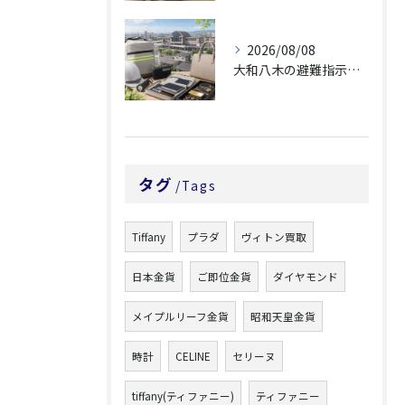
2026/08/08
大和八木の避難指示と貴重品・査定品の備え
タグ
Tags
Tiffany
プラダ
ヴィトン買取
日本金貨
ご即位金貨
ダイヤモンド
メイプルリーフ金貨
昭和天皇金貨
時計
CELINE
セリーヌ
tiffany(ティファニー)
ティファニー