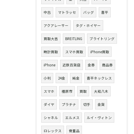
中古
マトラッセ
バッグ
喜平
アクアレーサー
タグ・ホイヤー
買取大吉
BREITLING
ブライトリング
時計買取
スマホ買取
iPhone買取
iPhone
近鉄百貨店
金券
商品券
小判
24金
純金
喜平ネックレス
スマホ
橿原市
買取
大和八木
ダイヤ
プラチナ
切手
金貨
シャネル
エルメス
ルイ・ヴィトン
ロレックス
骨董品