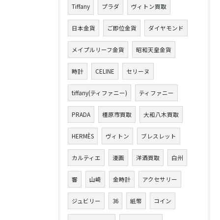
Tiffany
プラダ
ヴィトン買取
日本金貨
ご即位金貨
ダイヤモンド
メイプルリーフ金貨
昭和天皇金貨
時計
CELINE
セリーヌ
tiffany(ティファニー)
ティファニー
PRADA
橿原市買取
大和八木買取
HERMÈS
ヴィトン
ブレスレット
カルティエ
漫画
洋酒買取
白州
響
山崎
金時計
アクセサリー
ジュビリー
36
紙幣
コイン