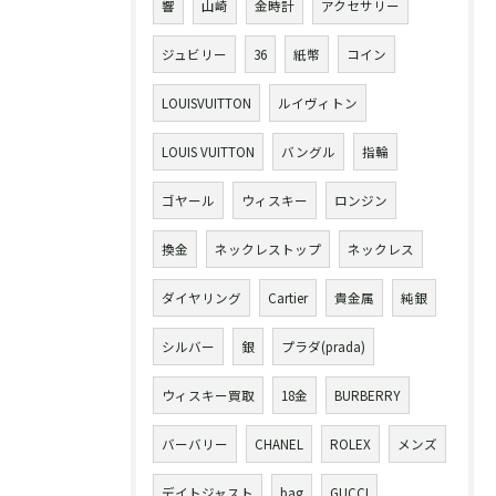
響
山崎
金時計
アクセサリー
ジュビリー
36
紙幣
コイン
LOUISVUITTON
ルイヴィトン
LOUIS VUITTON
バングル
指輪
ゴヤール
ウィスキー
ロンジン
換金
ネックレストップ
ネックレス
ダイヤリング
Cartier
貴金属
純銀
シルバー
銀
プラダ(prada)
ウィスキー買取
18金
BURBERRY
バーバリー
CHANEL
ROLEX
メンズ
デイトジャスト
bag
GUCCI