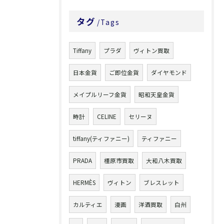
タグ
Tags
Tiffany
プラダ
ヴィトン買取
日本金貨
ご即位金貨
ダイヤモンド
メイプルリーフ金貨
昭和天皇金貨
時計
CELINE
セリーヌ
tiffany(ティファニー)
ティファニー
PRADA
橿原市買取
大和八木買取
HERMÈS
ヴィトン
ブレスレット
カルティエ
漫画
洋酒買取
白州