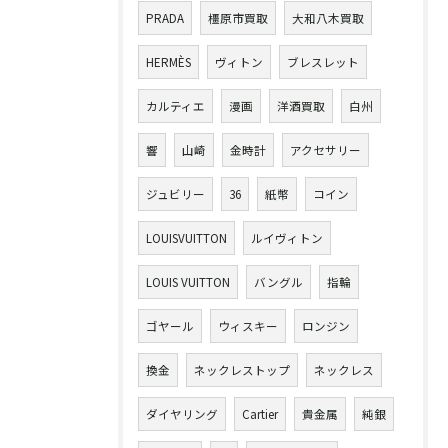
PRADA
橿原市買取
大和八木買取
HERMÈS
ヴィトン
ブレスレット
カルティエ
漫画
洋酒買取
白州
響
山崎
金時計
アクセサリー
ジュビリー
36
紙幣
コイン
LOUISVUITTON
ルイヴィトン
LOUIS VUITTON
バングル
指輪
ゴヤール
ウィスキー
ロンジン
換金
ネックレストップ
ネックレス
ダイヤリング
Cartier
貴金属
純銀