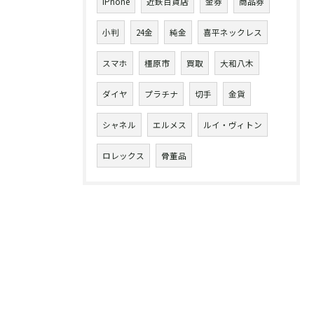
iPhone
近鉄百貨店
金券
商品券
小判
24金
純金
喜平ネックレス
スマホ
橿原市
買取
大和八木
ダイヤ
プラチナ
切手
金貨
シャネル
エルメス
ルイ・ヴィトン
ロレックス
骨董品