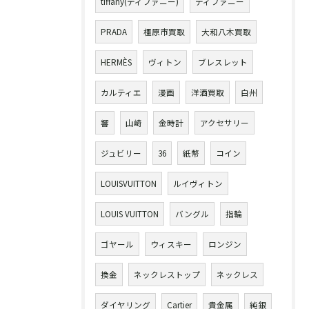
tiffany(ティファニー)
ティファニー
PRADA
橿原市買取
大和八木買取
HERMÈS
ヴィトン
ブレスレット
カルティエ
漫画
洋酒買取
白州
響
山崎
金時計
アクセサリー
ジュビリー
36
紙幣
コイン
LOUISVUITTON
ルイヴィトン
LOUIS VUITTON
バングル
指輪
ゴヤール
ウィスキー
ロンジン
換金
ネックレストップ
ネックレス
ダイヤリング
Cartier
貴金属
純銀