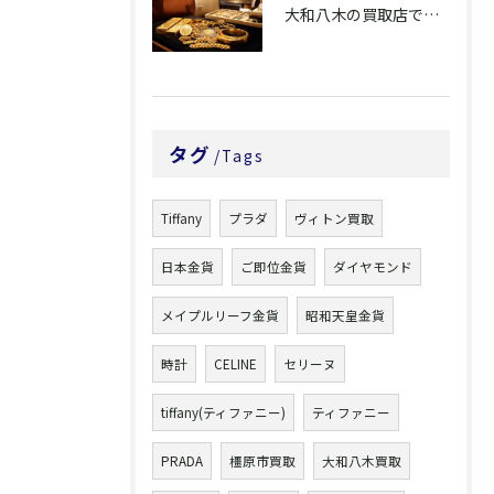
大和八木の買取店で金・ブランド品を納得査定へ
タグ
Tags
Tiffany
プラダ
ヴィトン買取
日本金貨
ご即位金貨
ダイヤモンド
メイプルリーフ金貨
昭和天皇金貨
時計
CELINE
セリーヌ
tiffany(ティファニー)
ティファニー
PRADA
橿原市買取
大和八木買取