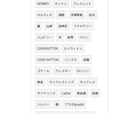
HERMÈS
ヴィトン
ブレスレット
カルティエ
漫画
洋酒買取
白州
響
山崎
金時計
アクセサリー
ジュビリー
36
紙幣
コイン
LOUISVUITTON
ルイヴィトン
LOUIS VUITTON
バングル
指輪
ゴヤール
ウィスキー
ロンジン
換金
ネックレストップ
ネックレス
ダイヤリング
Cartier
貴金属
純銀
シルバー
銀
プラダ(prada)