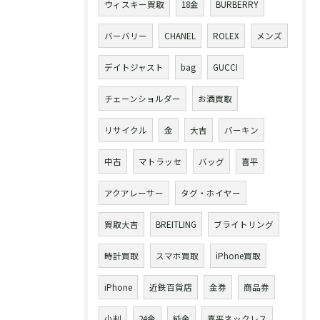
ウィスキー買取
18金
BURBERRY
バーバリー
CHANEL
ROLEX
メンズ
デイトジャスト
bag
GUCCI
チェーンショルダー
お酒買取
リサイクル
金
大吉
バーキン
中古
マトラッセ
バッグ
喜平
アクアレーサー
タグ・ホイヤー
買取大吉
BREITLING
ブライトリング
時計買取
スマホ買取
iPhone買取
iPhone
近鉄百貨店
金券
商品券
小判
24金
純金
喜平ネックレス