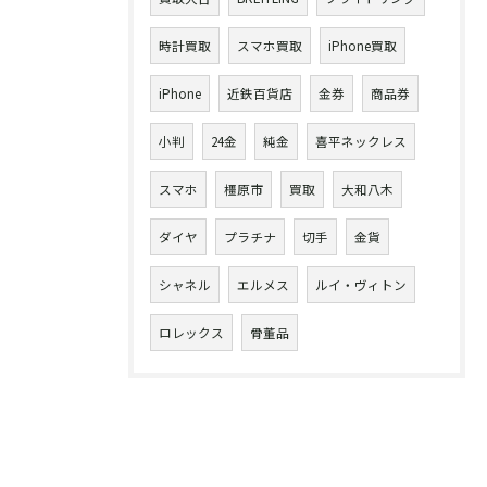
時計買取
スマホ買取
iPhone買取
iPhone
近鉄百貨店
金券
商品券
小判
24金
純金
喜平ネックレス
スマホ
橿原市
買取
大和八木
ダイヤ
プラチナ
切手
金貨
シャネル
エルメス
ルイ・ヴィトン
ロレックス
骨董品