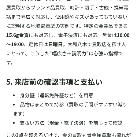
属買取からブランド品買取、時計・切手・古銭・携帯電
話まで幅広く対応し、使用感やキズがあってもていねい
に説明する地域密着型の実例です。特定の金製品である
15.6g金貨
にも対応し、電子決済にも対応。営業は
10:00
～19:00
、定休日は
日曜日
。大和八木で買取店を探す人
にとって、こうした“幅広さ＋説明力”は心強い指標で
す。
5. 来店前の確認事項と支払い
身分証（運転免許証など）を用意
品物はまとめて持参（買取の手間がすいすい減り
ます）
支払い方法（現金・電子決済）を前もって確認
この3点を整えるだけで、金の買取も貴金属買取も流れが