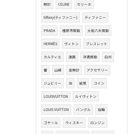
時計
CELINE
セリーヌ
tiffany(ティファニー)
ティファニー
PRADA
橿原市買取
大和八木買取
HERMÈS
ヴィトン
ブレスレット
カルティエ
漫画
洋酒買取
白州
響
山崎
金時計
アクセサリー
ジュビリー
36
紙幣
コイン
LOUISVUITTON
ルイヴィトン
LOUIS VUITTON
バングル
指輪
ゴヤール
ウィスキー
ロンジン