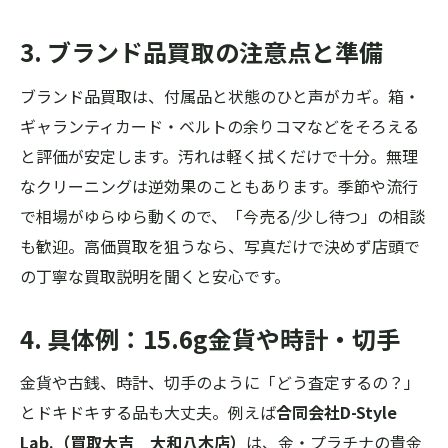
3. ブランド品買取の注意点と準備
ブランド品買取は、付属品と状態のひと声がカギ。箱・
ギャランティカード・ベルトの余りコマなどをそろえる
と評価が安定します。汚れは軽く拭くだけで十分。無理
なクリーニングは逆効果のこともあります。季節や流行
で相場がゆらゆら動くので、「今売る/少し待つ」の相談
も歓迎。高価買取を狙うなら、写真だけで決めず店頭で
の丁寧な買取説明を聞くと安心です。
4. 具体例：15.6g金貨や時計・切手
金貨や古銭、時計、切手のように「どう査定するの？」
とドキドキする品も大丈夫。例えば
合同会社D-Style
Lab.（買取大吉 大和八木店）
は、金・プラチナの貴金